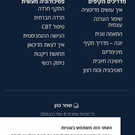
מדריכים מקיפים
פסיכולוגיה מעשית
התקף חרדה
איך עושים מדיטציה
חרדה חברתית
שיפור הערכה
עצמית
טיפול CBT
התאמה זוגית
הגישה ההומניסטית
יוגה – מדריך מקיף
איך לצאת מדיכאון
מינימליזם
תחושת ריקנות
חשיבה חיובית
ניתוק רגשי
מוטיבציה וכוח רצון
כל הזכויות שמורות © שחר כהן 2026
הצהרת נגישות
|
מדיניות פרטיות
|
האתר הזה משתמש בעוגיות