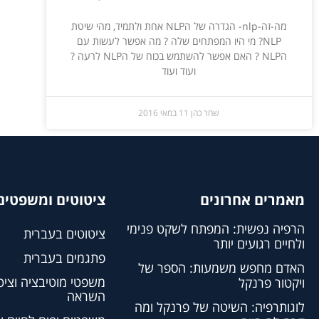
מה-זה-nlp- הגדרה של הNLP אחת ולתמיד, מהי שיטת
NLP? מי היו המפתחים שלה ? מה אפשר לעשות עם
הNLP ? האם אפשר להשתמש בכוח של הNLP לרעה ?
ועוד ועוד
שחר כהן
11 במאי 2016
מאמרים אחרונים
ציטוטים ומשפטים 
הרפיה נפשית: המפתח לשקט פנימי
ציטוטים בעברית
ולחיים רגועים יותר
פתגמים בעברית
האדם מחפש משמעות: הספר של
משפטי מוטיבציה וציט
ויקטור פרנקל
השראה
לוגותרפיה: השיטה של פרנקל ומה