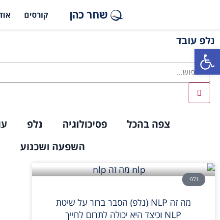
קורסים
אוד
נלפ עובד
פתח סרגל נגישות
צפה בהכל
פסיכולוגיה
נלפ
עו
השפעה ושכנוע
ב
נלפ
מה זה NLP (נלפ) הסבר ברור על שיטת
NLP וכיצד היא יכולה לתרום לחייך