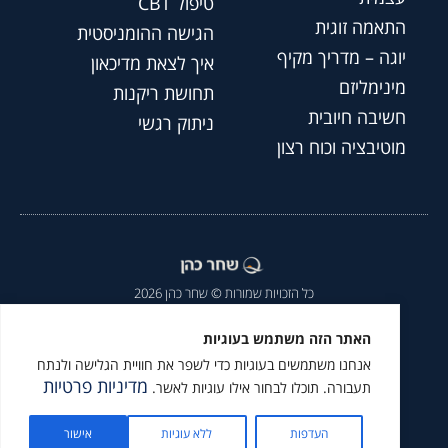
טיפול CBT
התאמה זוגית
הגישה ההומניסטית
יוגה – מדריך מקיף
איך לצאת מדיכאון
מינימליזם
תחושת ריקנות
חשיבה חיובית
ניתוק רגשי
מוטיבציה וכוח רצון
כל הזכויות שמורות © שחר כהן 2026
הצהרת נגישות
|
מדיניות פרטיות
|
האתר הזה משתמש בעוגיות
אנחנו משתמשים בעוגיות כדי לשפר את חוויית הגלישה ולנתח
מומלץ לעקוב גם ב
מדיניות פרטיות
תעבורה. תוכלו לבחור אילו עוגיות לאשר.
העדפות
ללא עוגיות
אישור