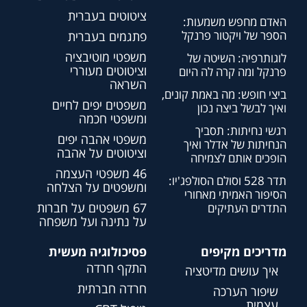
ציטוטים בעברית
האדם מחפש משמעות:
הספר של ויקטור פרנקל
פתגמים בעברית
משפטי מוטיבציה
לוגותרפיה: השיטה של
וציטוטים מעוררי
פרנקל ומה קרה לה היום
השראה
ביצי חופש: מה באמת קונים,
משפטים יפים לחיים
ואיך לבשל ביצה נכון
ומשפטי חכמה
רגשי נחיתות: תסביך
משפטי אהבה יפים
הנחיתות של אדלר ואיך
וציטוטים על אהבה
הופכים אותם לצמיחה
46 משפטי העצמה
תדר 528 וסולם הסולפג'יו:
ומשפטים על הצלחה
הסיפור האמיתי מאחורי
67 משפטים על חברות
התדרים העתיקים
על נתינה ועל משפחה
מדריכים מקיפים
פסיכולוגיה מעשית
התקף חרדה
איך עושים מדיטציה
חרדה חברתית
שיפור הערכה
עצמית