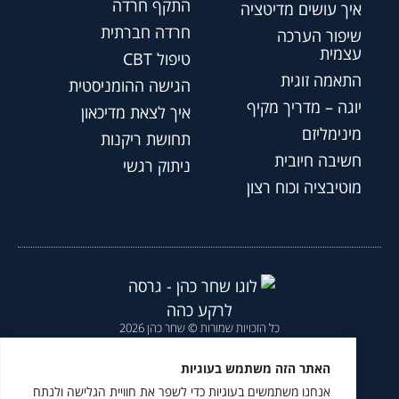
התקף חרדה
איך עושים מדיטציה
חרדה חברתית
שיפור הערכה
עצמית
טיפול CBT
התאמה זוגית
הגישה ההומניסטית
יוגה – מדריך מקיף
איך לצאת מדיכאון
מינימליזם
תחושת ריקנות
חשיבה חיובית
ניתוק רגשי
מוטיבציה וכוח רצון
כל הזכויות שמורות © שחר כהן 2026
הצהרת נגישות
|
מדיניות פרטיות
|
האתר הזה משתמש בעוגיות
אנחנו משתמשים בעוגיות כדי לשפר את חוויית הגלישה ולנתח
מומלץ לעקוב גם ב