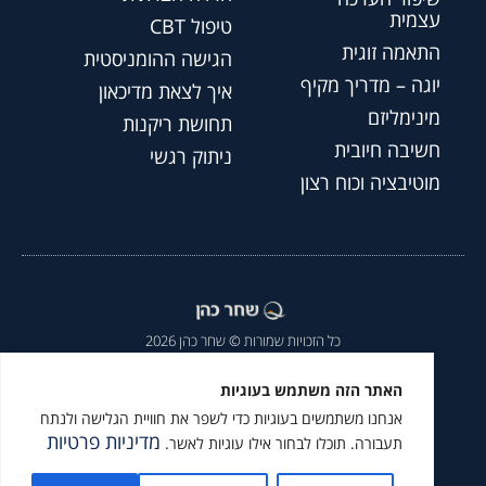
עצמית
טיפול CBT
התאמה זוגית
הגישה ההומניסטית
יוגה – מדריך מקיף
איך לצאת מדיכאון
מינימליזם
תחושת ריקנות
חשיבה חיובית
ניתוק רגשי
מוטיבציה וכוח רצון
כל הזכויות שמורות © שחר כהן 2026
הצהרת נגישות
|
מדיניות פרטיות
|
האתר הזה משתמש בעוגיות
אנחנו משתמשים בעוגיות כדי לשפר את חוויית הגלישה ולנתח
מומלץ לעקוב גם ב
מדיניות פרטיות
תעבורה. תוכלו לבחור אילו עוגיות לאשר.