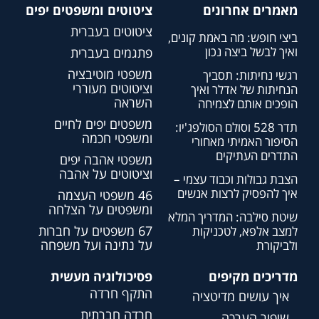
מאמרים אחרונים
ציטוטים ומשפטים יפים
ציטוטים בעברית
ביצי חופש: מה באמת קונים,
ואיך לבשל ביצה נכון
פתגמים בעברית
משפטי מוטיבציה
רגשי נחיתות: תסביך
וציטוטים מעוררי
הנחיתות של אדלר ואיך
השראה
הופכים אותם לצמיחה
משפטים יפים לחיים
תדר 528 וסולם הסולפג'יו:
ומשפטי חכמה
הסיפור האמיתי מאחורי
התדרים העתיקים
משפטי אהבה יפים
וציטוטים על אהבה
הצבת גבולות וכבוד עצמי –
איך להפסיק לרצות אנשים
46 משפטי העצמה
ומשפטים על הצלחה
שיטת סילבה: המדריך המלא
67 משפטים על חברות
למצב אלפא, לטכניקות
על נתינה ועל משפחה
ולביקורת
מדריכים מקיפים
פסיכולוגיה מעשית
התקף חרדה
איך עושים מדיטציה
חרדה חברתית
שיפור הערכה