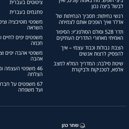
ביצי חופש: מה באמת קונים, ואיך
ציטוטים בעברית
לבשל ביצה נכון
פתגמים בעברית
רגשי נחיתות: תסביך הנחיתות של
משפטי מוטיבציה וציט
אדלר ואיך הופכים אותם לצמיחה
השראה
תדר 528 וסולם הסולפג'יו: הסיפור
משפטים יפים לחיים ו
האמיתי מאחורי התדרים העתיקים
חכמה
הצבת גבולות וכבוד עצמי – איך
משפטי אהבה יפים וצי
להפסיק לרצות אנשים
אהבה
שיטת סילבה: המדריך המלא למצב
46 משפטי העצמה ו
אלפא, לטכניקות ולביקורת
הצלחה
67 משפטים על חברו
ועל משפחה