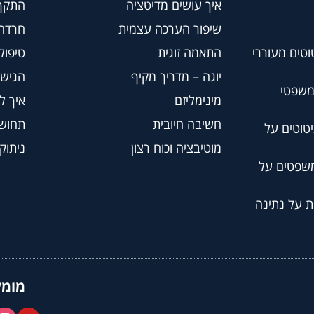
איך עושים מדיטציה
התקף
שיפור הערכה עצמית
חרדה
וטים מעוררי
התאמה זוגית
טיפול BT
יוגה – מדריך מקיף
הגישה
משפטי
מינימליזם
איך ל
חשיבה חיובית
תחושת
טוטים על
מוטיבציה וכוח רצון
ניתוק
משפטים על
ת על נתינה
מומל