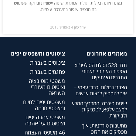
נפתח אותה בקלות. וגולת הכותרת, שיטה יישומית ובדוקה ששימוש
בה מבטיח שיפור בהערכה עצמית.
שחר כהן
4 באפריל 2018
מאמרים אחרונים
ציטוטים ומשפטים יפים
ציטוטים בעברית
תדר 528 וסולם הסולפג'יו:
הסיפור האמיתי מאחורי
פתגמים בעברית
התדרים העתיקים
משפטי מוטיבציה
וציטוטים מעוררי
הצבת גבולות וכבוד עצמי –
השראה
איך להפסיק לרצות אנשים
משפטים יפים לחיים
שיטת סילבה: המדריך המלא
ומשפטי חכמה
למצב אלפא, לטכניקות
ולביקורת
משפטי אהבה יפים
וציטוטים על אהבה
מחשבות טורדניות: איך
מפסיקים את הלופ
46 משפטי העצמה