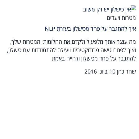
מטרות ויעדים
איך להתגבר על פחד מכישלון בעזרת NLP
מה עוצר אותך מלפעול ולקדם את החלומות והמטרות שלך,
ואיך לפתח גישה פרודוקטיבית ויעילה להתמודדות עם כישלון,
להתגבר על פחד מכישלון ודחייה באמת
שחר כהן
10 ביוני 2016
מאמרים אחרונים
הרפיה נפשית: המפתח לשקט פנימי ולחיים רגועים יותר
האדם מחפש משמעות: הספר של ויקטור פרנקל
לוגותרפיה: השיטה של פרנקל ומה קרה לה היום