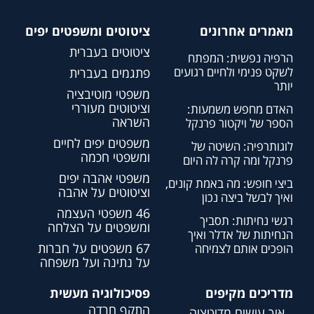
מאמרים אחרונים
ציטוטים ומשפטים יפים
ציטוטים בעברית
הרפיה נפשית: המפתח
לשקט פנימי ולחיים רגועים
פתגמים בעברית
יותר
משפטי מוטיבציה
וציטוטים מעוררי
האדם מחפש משמעות:
השראה
הספר של ויקטור פרנקל
משפטים יפים לחיים
לוגותרפיה: השיטה של
ומשפטי חכמה
פרנקל ומה קרה לה היום
משפטי אהבה יפים
ביצי חופש: מה באמת קונים,
וציטוטים על אהבה
ואיך לבשל ביצה נכון
46 משפטי העצמה
רגשי נחיתות: תסביך
ומשפטים על הצלחה
הנחיתות של אדלר ואיך
67 משפטים על חברות
הופכים אותם לצמיחה
על נתינה ועל משפחה
מדריכים מקיפים
פסיכולוגיה מעשית
התקף חרדה
איך עושים מדיטציה