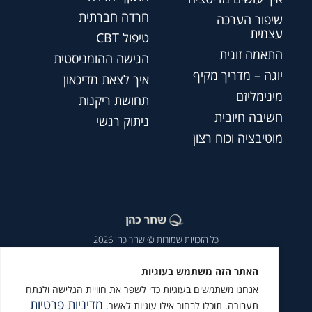
חרדה חברתית
שיפור הערכה
עצמית
טיפול CBT
התאמה זוגית
הגישה ההומניסטית
יוגה – מדריך מקיף
איך לצאת מדיכאון
מינימליזם
תחושת ריקנות
חשיבה חיובית
ניתוק רגשי
מוטיבציה וכוח רצון
כל הזכויות שמורות © שחר כהן 2026
הצהרת נגישות
|
מדיניות פרטיות
|
האתר הזה משתמש בעוגיות
אנחנו משתמשים בעוגיות כדי לשפר את חוויית הגלישה ולנתח
מומלץ לעקוב גם ב
מדיניות פרטיות
תעבורה. תוכלו לבחור אילו עוגיות לאשר.