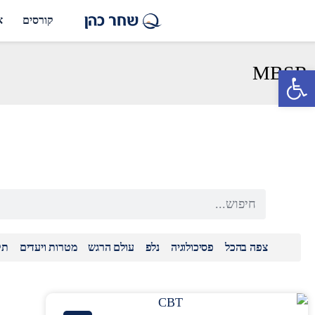
קורסים
א
MBSR
פתח סרגל נגישות
צפה בהכל
פסיכולוגיה
נלפ
עולם הרגש
מטרות ויעדים
תק