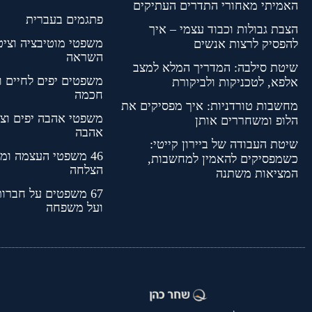
האמיתי מאחורי התדרים העתיקים
פתגמים בעברית
הצבת גבולות וכבוד עצמי – איך
משפטי מוטיבציה וציט
להפסיק לרצות אנשים
השראה
שיטת סילבה: המדריך המלא למצב
משפטים יפים לחיים 
אלפא, לטכניקות ולביקורת
חכמה
מחשבות טורדניות: איך מפסיקים את
משפטי אהבה יפים וצי
הלופ ומשחררים אותן
אהבה
שיטת העבודה של ביירון קייטי:
46 משפטי העצמה ומ
כשמפסיקים להאמין למחשבות,
הצלחה
המציאות משתנה
67 משפטים על חברות
ועל משפחה