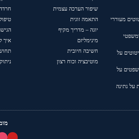
שיפור הערכה עצמית
חרדה
וטים מעוררי
התאמה זוגית
טיפול BT
יוגה – מדריך מקיף
הגישה
ומשפטי
מינימליזם
איך ל
חשיבה חיובית
תחושת
טוטים על
מוטיבציה וכוח רצון
ניתוק
שפטים על
 על נתינה
מומ