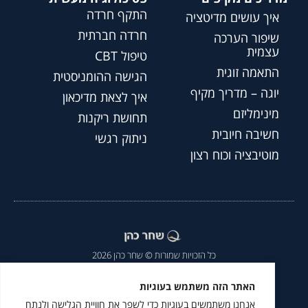
התקף חרדה
איך עושים מדיטציה
חרדה חברתית
שיפור הערכה
עצמית
טיפול CBT
התאמה זוגית
הגישה ההומניסטית
יוגה – מדריך מקיף
איך לצאת מדיכאון
מינימליזם
תחושת ריקנות
חשיבה חיובית
ניתוק רגשי
מוטיבציה וכוח רצון
כל הזכויות שמורות © שחר כהן 2026
הצהרת נגישות
|
מדיניות פרטיות
|
האתר הזה משתמש בעוגיות
אנחנו משתמשים בעוגיות כדי לשפר את חוויית הגלישה ולנתח