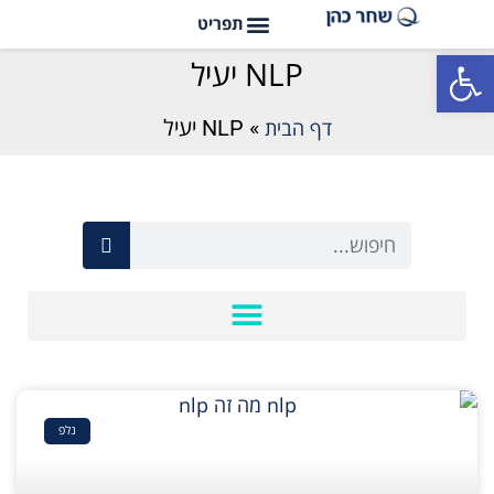
פתח סרגל נגישות
NLP יעיל
דף הבית
»
NLP יעיל
נלפ