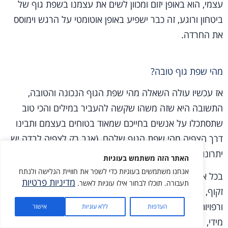
עצמי, הוא באופן יזום ומכוון לשים את עצמנו בשפת גוף של
ביטחון ורוגע, זה כבר ישפיע באופן אוטומטי על הרגש וימוסס
את החרדה.
מהי שפת גוף טובה?
אז עכשיו עולה השאלה מהי שפת הגוף הנכונה והטובה,
התשובה היא שזה משהו שקשה להעביר במילים והכי טוב
שתסתכלו על אנשים בחייכם שמאוד בטוחים בעצמם ותבינו
דרך הצפיה מהי שפת הגוף שלהם, (אגב רק לצפיה לבדה יש
יתרונות רבים).
האתר הזה משתמש בעוגיות
אנחנו משתמשים בעוגיות כדי לשפר את חוויית הגלישה ולנתח
בכל אופן, אנסה לתאר במילים את שפת הגוף הבטוחה. גב
מדיניות פרטיות
תעבורה. תוכלו לבחור אילו עוגיות לאשר.
זקוף, חזה פתוח, אך לא מנופח, כפתיים מסובבות לאחור
ורפויות. ידיים לצדי הגוף וזזות בתנועות חלוקות, לא מהירות
מתנה בשבילך
העדפות
ללא עוגיות
אישור
מידי, ולא איטיות מדי. באופן כללי הידיים של אנשים בעלי