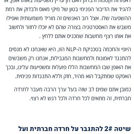
לאפורות וקטנות ולבדוק האם הן עדיין משפיעות באותו אופן, או
להגיד את הדיבור הפנימי בטון של מיקי מאוס ולבדוק את רמת
ההשפעה שלו. אצל רוב האנשים זה מוריד משמעותית ואפילו
משבש את האסטרטגיה בצורה שהם לא יוכלו לחזור ולחשוב
את אותו רצף מחשבות שמכניס אותם ללחץ .
היופי והחכמה בטכניקת ה-NLP הזו, היא שאנחנו לא מנסים
להתנגד לאמונות ולמחשבות המגבילות, אנחנו רק משבשים
את האופן שבו המחשבות הללו פועלות ומשפיעות עלינו, ובכך
האפקט שמתקבל הוא מהיר, חזק וללא התנגדות פנימית.
כמובן אתם שמים לב שזה בעל ערך הרבה מעבר לחרדה
חברתית, זה מתאים לכל חרדה ולכל רגש לא רצוי.
שיטה 2# להתגבר על חרדה חברתית ועל