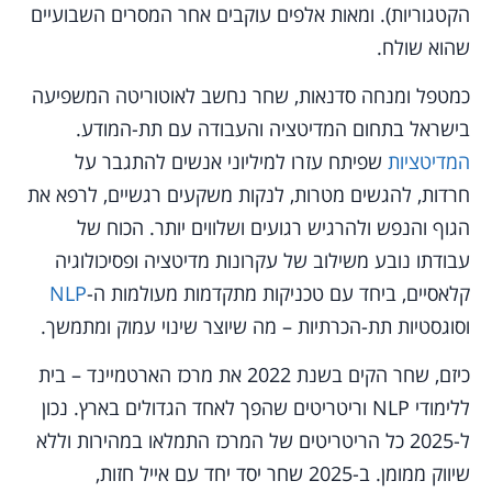
הקטגוריות). ומאות אלפים עוקבים אחר המסרים השבועיים
שהוא שולח.
כמטפל ומנחה סדנאות, שחר נחשב לאוטוריטה המשפיעה
בישראל בתחום המדיטציה והעבודה עם תת-המודע.
המדיטציות
שפיתח עזרו למיליוני אנשים להתגבר על
חרדות, להגשים מטרות, לנקות משקעים רגשיים, לרפא את
הגוף והנפש ולהרגיש רגועים ושלווים יותר. הכוח של
עבודתו נובע משילוב של עקרונות מדיטציה ופסיכולוגיה
קלאסיים, ביחד עם טכניקות מתקדמות מעולמות ה-
NLP
וסוגסטיות תת-הכרתיות – מה שיוצר שינוי עמוק ומתמשך.
כיזם, שחר הקים בשנת 2022 את מרכז הארטמיינד – בית
ללימודי NLP וריטריטים שהפך לאחד הגדולים בארץ. נכון
ל-2025 כל הריטריטים של המרכז התמלאו במהירות וללא
שיווק ממומן. ב-2025 שחר יסד יחד עם אייל חזות,