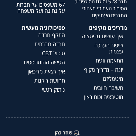
תדר 528 וסולם הסולפג'יו:
67 משפטים על חברות
הסיפור האמיתי מאחורי
על נתינה ועל משפחה
התדרים העתיקים
מדריכים מקיפים
פסיכולוגיה מעשית
התקף חרדה
איך עושים מדיטציה
חרדה חברתית
שיפור הערכה
עצמית
טיפול CBT
התאמה זוגית
הגישה ההומניסטית
יוגה – מדריך מקיף
איך לצאת מדיכאון
מינימליזם
תחושת ריקנות
חשיבה חיובית
ניתוק רגשי
מוטיבציה וכוח רצון