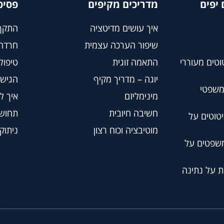
יפים
מדריכים מקיפים
פסיכ
איך עושים מדיטציה
התקף
שיפור הערכה עצמית
חרדה
וטים מעוררי
התאמה זוגית
טיפול BT
יוגה – מדריך מקיף
הגישה
משפטי
מינימליזם
איך ל
חשיבה חיובית
תחושת
טוטים על
מוטיבציה וכוח רצון
ניתוק
משפטים על
ת על נתינה