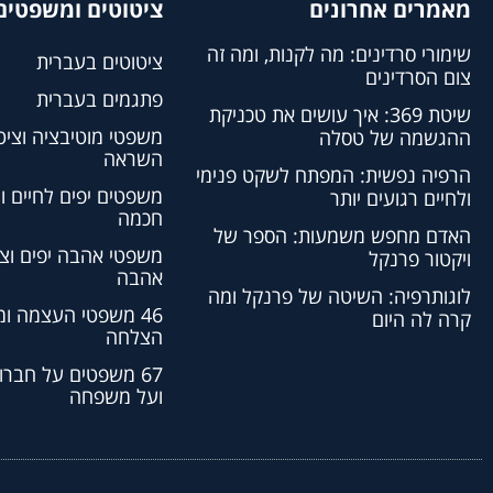
מאמרים אחרונים
ציטוטים ומשפטים 
שימורי סרדינים: מה לקנות, ומה זה
ציטוטים בעברית
צום הסרדינים
פתגמים בעברית
שיטת 369: איך עושים את טכניקת
משפטי מוטיבציה וציט
ההגשמה של טסלה
השראה
הרפיה נפשית: המפתח לשקט פנימי
משפטים יפים לחיים ו
ולחיים רגועים יותר
חכמה
האדם מחפש משמעות: הספר של
משפטי אהבה יפים וצי
ויקטור פרנקל
אהבה
לוגותרפיה: השיטה של פרנקל ומה
46 משפטי העצמה ו
קרה לה היום
הצלחה
67 משפטים על חברו
ועל משפחה