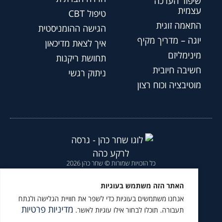
שיפור הערכה
עצמית
טיפול CBT
התאמה זוגית
הגישה ההומניסטית
יוגה – מדריך מקיף
איך לצאת מדיכאון
מינימליזם
תחושת ריקנות
חשיבה חיובית
ניתוק רגשי
מוטיבציה וכוח רצון
כל הזכויות שמורות © שחר כהן 2026
הצהרת נגישות
|
מדיניות פרטיות
|
האתר הזה משתמש בעוגיות
אנחנו משתמשים בעוגיות כדי לשפר את חוויית הגלישה ולנתח
מומלץ לעקוב גם ב
מדיניות פרטיות
תעבורה. תוכלו לבחור אילו עוגיות לאשר.