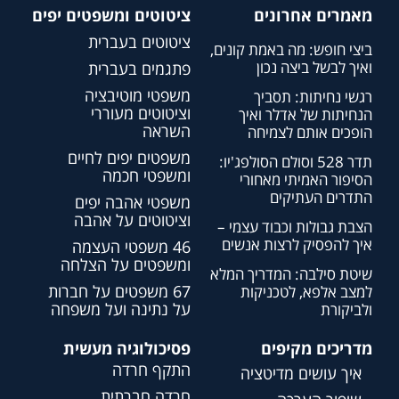
מאמרים אחרונים
ציטוטים ומשפטים יפים
ציטוטים בעברית
ביצי חופש: מה באמת קונים,
ואיך לבשל ביצה נכון
פתגמים בעברית
משפטי מוטיבציה
רגשי נחיתות: תסביך
וציטוטים מעוררי
הנחיתות של אדלר ואיך
השראה
הופכים אותם לצמיחה
משפטים יפים לחיים
תדר 528 וסולם הסולפג'יו:
ומשפטי חכמה
הסיפור האמיתי מאחורי
התדרים העתיקים
משפטי אהבה יפים
וציטוטים על אהבה
הצבת גבולות וכבוד עצמי –
איך להפסיק לרצות אנשים
46 משפטי העצמה
ומשפטים על הצלחה
שיטת סילבה: המדריך המלא
67 משפטים על חברות
למצב אלפא, לטכניקות
על נתינה ועל משפחה
ולביקורת
מדריכים מקיפים
פסיכולוגיה מעשית
התקף חרדה
איך עושים מדיטציה
חרדה חברתית