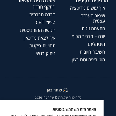
מדריכים מקיפים
פסיכולוגיה מעשית
התקף חרדה
איך עושים מדיטציה
חרדה חברתית
שיפור הערכה
עצמית
טיפול CBT
התאמה זוגית
הגישה ההומניסטית
יוגה – מדריך מקיף
איך לצאת מדיכאון
מינימליזם
תחושת ריקנות
חשיבה חיובית
ניתוק רגשי
מוטיבציה וכוח רצון
כל הזכויות שמורות © שחר כהן 2026
הצהרת נגישות
|
מדיניות פרטיות
|
האתר הזה משתמש בעוגיות
אנחנו משתמשים בעוגיות כדי לשפר את חוויית הגלישה ולנתח