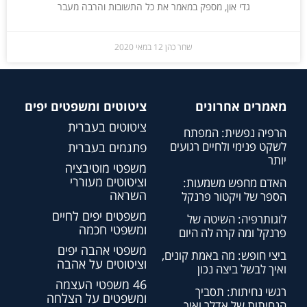
גדי און, מספק במאמר את כל התשובות והרבה מעבר
שחר כהן
12 במאי 2020
מאמרים אחרונים
ציטוטים ומשפטים יפים
ציטוטים בעברית
הרפיה נפשית: המפתח
לשקט פנימי ולחיים רגועים
פתגמים בעברית
יותר
משפטי מוטיבציה
וציטוטים מעוררי
האדם מחפש משמעות:
השראה
הספר של ויקטור פרנקל
משפטים יפים לחיים
לוגותרפיה: השיטה של
ומשפטי חכמה
פרנקל ומה קרה לה היום
משפטי אהבה יפים
ביצי חופש: מה באמת קונים,
וציטוטים על אהבה
ואיך לבשל ביצה נכון
46 משפטי העצמה
רגשי נחיתות: תסביך
ומשפטים על הצלחה
הנחיתות של אדלר ואיך