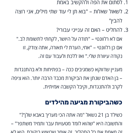
לסתום את הפה ולהקשיב באמת
לשאול שאלות – "בוא תן לי עוד שתי מילים, אני רוצה
להבין"
להחליט – האם זה ענייני עבורי?
אם לא רלוונטי – "תודה על היושר, לקחתי לתשומת לב."
אם כן רלוונטי – "אחי, הערת לי תאורה, אתה צודק, זו
נקודה עיוורת שלי." ואז ללכת ולעבוד עם זה.
מעניין שדווקא כשמגיבים ככה – בפתיחות ולא בהתנגדות
– בן האדם שנתן את הביקורת מכבד הרבה יותר. הוא ציפה
לקרב ולהתנגדות, וקיבל הקשבה אמיתית.
כשהביקורת מגיעה מהילדים
כשילד בן 21 נשאל "מה אתה הכי מעריך באבא שלך?"
והתשובה היא "שהוא לומד מטעויות עבר ותמיד משתפר" –
זה מאמת את כל התהליך. זה אומר שכשיש ביקורת, היא לא