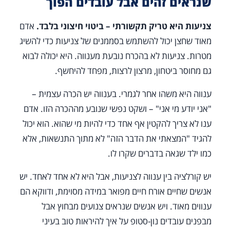
שנראים זהים אבל עובדים הפוך
צניעות היא טריק תקשורתי – ביטוי חיצוני בלבד.
אדם
מאוד שחצן יכול להשתמש בסממנים של צניעות כדי להשיג
מטרות. צניעות לא בהכרח נובעת מענווה. היא יכולה לבוא
גם מחוסר ביטחון, מרצון לרצות, מפחד להיחשף.
ענווה היא משהו אחר לגמרי. בענווה יש הכרה עצמית –
"אני יודע מי אני" – ושקט נפשי שנובע מההכרה הזו. אדם
ענו לא צריך להקטין אף אחד כדי להיות מי שהוא. הוא יכול
להגיד "המצאתי את הדבר הזה" לא מתוך התנשאות, אלא
כמו ילד שגאה בדברים שקרו לו.
יש קורלציה בין ענווה לצניעות, אבל היא לא אחד לאחד. יש
אנשים שחיים אורח חיים מפואר במידה מסוימת, ודווקא הם
ענווים מאוד. ויש אנשים שנראים צנועים מבחוץ אבל
מבפנים עובדים נון-סטופ על איך להיראות טוב בעיני