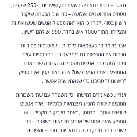
נהיגה – לימודי תאוריה משעממים, שיעורים ב-250 שקלים,
טסטים אחד ושניים ושלושה – בלי שום הבטחה שיקבל
רישיון בסוף. למה? כי הוא ראה מספיק אנשים שעשו את זה
והצליחו. מתוך 1000 איש בחדר, 990 יש להם רישיון.
אבל כשמדובר בעצמאות כלכלית – שהכנסות פסיביות
מכסות את ההוצאות גם בלי לעבוד – הסקפטיות עולה.
ומובן למה: כמה אנשים מהסביבה הקרובה של האדם
הממוצע באמת הגיעו לשם? אחוז מאוד קטן. אין מספיק
"רישיונות" סביבנו כדי שנאמין שזה אפשרי.
ועדיין, כשאומרים למישהו "כל משפחה עם שתי משכורות
ממוצעות יכולה להגיע לעצמאות כלכלית", אלף אנשים
שונאים אותך. "חרטטן", "אתה חי ביקום מקביל". ואז
מספיק שעה אחת של ארבע דוגמאות פשוטות – בלי
לשנות רמת חיים, רק להתנהל יותר חכם – והציניות