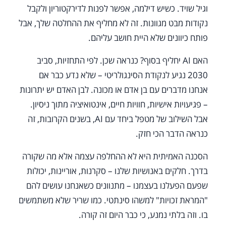
וגיל שויד. כשיש דילמה, אפשר לפנות לדירקטוריון ולקבל
נקודות מבט מגוונות. זה לא מחליף את ההחלטה שלך, אבל
פותח כיוונים שלא היית חושב עליהם.
האם AI יחליף בסוף? כנראה שכן. לפי התחזיות, סביב
2030 נגיע לנקודת הסינגולריטי – שלא נדע כבר אם
אנחנו מדברים עם בן אדם או מכונה. לבן האדם יש יתרונות
– פגיעויות אישיות, חוויות חיים, אינטואיציה מתוך ניסיון.
אבל השילוב של מטפל ביחד עם AI, בשנים הקרובות, זה
כנראה הדבר הכי חזק.
הסכנה האמיתית היא לא ההחלפה עצמה אלא מה שקורה
בדרך. חלקים באנושיות שלנו – סקרנות, אוריינות, יכולות
שפעם הפעלנו בעצמנו – מתנוונים כשאנחנו עושים להם
"המראת זכויות" למשהו סינתטי. כמו שריר שלא משתמשים
בו. וזה בלתי נמנע, כי כבר היום זה קורה.