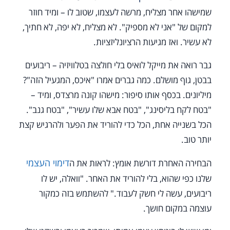
שמישהו אחר מצליח, מרשה לעצמו, שטוב לו – ומיד חוזר
למקום של "אני לא מספיק". לא מצליח, לא יפה, לא חתיך,
לא עשיר. ואז מגיעות הרציונליזציות.
גבר רואה את מייקל לואיס בלי חולצה בטלוויזיה – ריבועים
בבטן, גוף מושלם. כמה גברים אמרו "איכס, המגעיל הזה"?
מיליונים. בכסף אותו סיפור: מישהו קונה מרצדס, ומיד –
"בטח לקח בליסינג", "בטח אבא שלו עשיר", "בטח גנב".
הכל בשנייה אחת, הכל כדי להוריד את הפער ולהרגיש קצת
יותר טוב.
דימוי העצמי
הבחירה האחרת דורשת אומץ: לראות את ה
שלנו כפי שהוא, בלי להוריד את האחר. "וואלה, יש לו
ריבועים, עשה לי חשק לעבוד." להשתמש בזה כמקור
עוצמה במקום חושך.