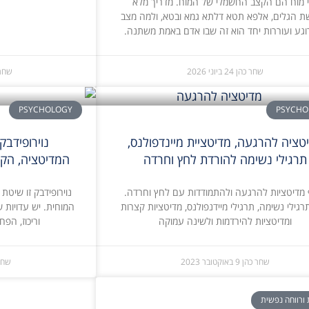
י מוח הם הקצב החשמלי של המוח. מדריך מלא
 הגלים, אלפא תטא דלתא גמא ובטא, ולמה מצב
וגע ועוררות יחד הוא זה שבו אדם באמת משתנה.
שחר כהן
24 ביוני 2026
שחר
PSYCHOLOGY
PSYCHO
טציה להרגעה, מדיטציית מיינדפולנס,
נוירופידבק
תרגילי נשימה להורדת לחץ וחרדה
המדיטציה, הקש
 מדיטציות להרגעה ולהתמודדות עם לחץ וחרדה.
נוירופידבק זו שיט
רגילי נשימה, תרגילי מיידנפולנס, מדיטציות קצרות
המוחית. יש עדויות ש
ומדיטציות להירדמות ולשינה עמוקה
וריכוז, הפ
שחר כהן
9 באוקטובר 2023
שחר
 ורווחה נפשית