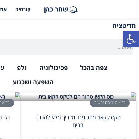
קורסים
אוד
מדיטציה
פתח סרגל נגישות
צפה בהכל
פסיכולוגיה
נלפ
עו
השפעה ושכנוע
ב
בריאות ורווחה נפשית
בריאות
טקס קקאו: מתכונים ומדריך מלא להכנה
גלי 
בבית