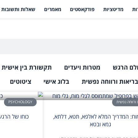
ות
מדיטציות
פודקאסטים
מאמרים
שאלות ותשובות
לם הרגש
מטרות ויעדים
תקשורת בין אישית
ריאות ורווחה נפשית
בלוג אישי
ציטוטים
 ורווחה נפשית
PSYCHOLOGY
מוח: המדריך המלא לאלפא, תטא, דלתא,
כוחו של הרג
גמא ובטא