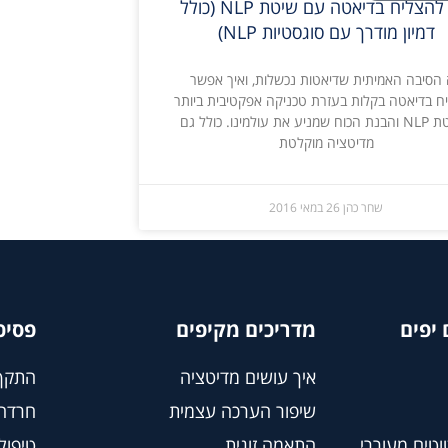
איך להצליח בדיאטה עם שיטת NLP (כולל
דמיון מודרך עם סוגסטיות NLP)
הסיבה האמיתית שדיאטות נכשלות, ואיך אפשר
ח בדיאטה בקלות בעזרת טכניקה אפקטיבית ביותר
משיטת NLP והבנת הכוח שמניע את עולמינו. כולל גם
מדיטציה מוקלטת
שחר כהן
26 במאי 2016
יפים
מדריכים מקיפים
פסיכ
איך עושים מדיטציה
התקף
שיפור הערכה עצמית
חרדה
וטים מעוררי
התאמה זוגית
טיפול BT