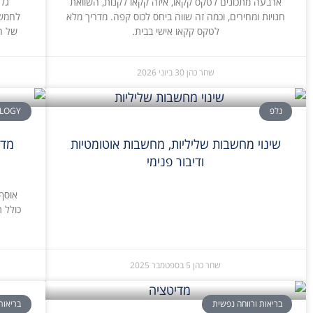
ארבעה מתכונים לטקס קקאו, איזה קקאו לקנות, השוואת
גל
חנויות ומחירים, וכמה זה שווה ביחס לכוס קפה. מדריך מלא
לחמשת
לטקס קקאו אישי בבית.
של ר
שחר כהן
30 ביוני 2026
נלפ
LOGY
שינוי מחשבות שליליות, מחשבות אוטומטיות
מדי
ודיבור פנימי
אוסף
כולל ת
שחר כהן
5 בספטמבר 2025
בריאות ורווחה נפשית
בריאות