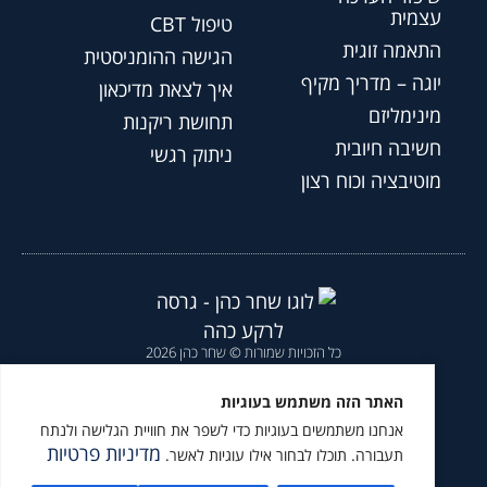
עצמית
טיפול CBT
התאמה זוגית
הגישה ההומניסטית
יוגה – מדריך מקיף
איך לצאת מדיכאון
מינימליזם
תחושת ריקנות
חשיבה חיובית
ניתוק רגשי
מוטיבציה וכוח רצון
כל הזכויות שמורות © שחר כהן 2026
הצהרת נגישות
|
מדיניות פרטיות
|
האתר הזה משתמש בעוגיות
אנחנו משתמשים בעוגיות כדי לשפר את חוויית הגלישה ולנתח
מומלץ לעקוב גם ב
מדיניות פרטיות
תעבורה. תוכלו לבחור אילו עוגיות לאשר.