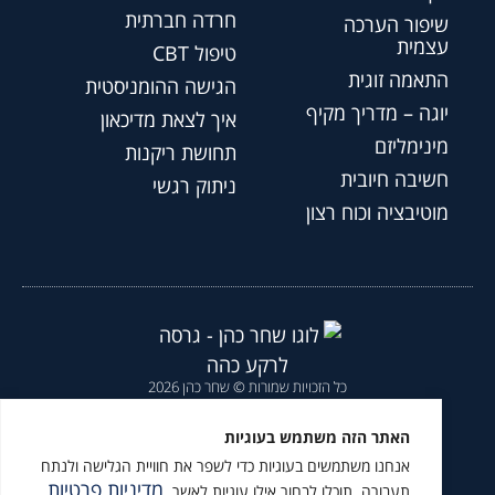
חרדה חברתית
שיפור הערכה
עצמית
טיפול CBT
התאמה זוגית
הגישה ההומניסטית
יוגה – מדריך מקיף
איך לצאת מדיכאון
מינימליזם
תחושת ריקנות
חשיבה חיובית
ניתוק רגשי
מוטיבציה וכוח רצון
כל הזכויות שמורות © שחר כהן 2026
הצהרת נגישות
|
מדיניות פרטיות
|
האתר הזה משתמש בעוגיות
אנחנו משתמשים בעוגיות כדי לשפר את חוויית הגלישה ולנתח
מומלץ לעקוב גם ב
מדיניות פרטיות
תעבורה. תוכלו לבחור אילו עוגיות לאשר.