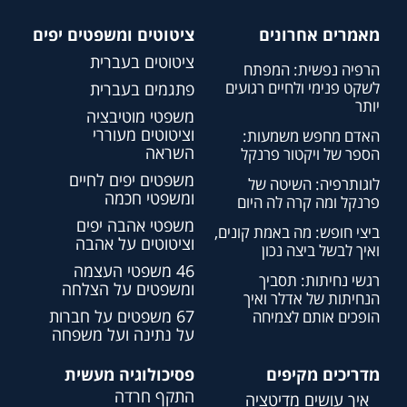
מאמרים אחרונים
ציטוטים ומשפטים יפים
ציטוטים בעברית
הרפיה נפשית: המפתח
לשקט פנימי ולחיים רגועים
פתגמים בעברית
יותר
משפטי מוטיבציה
וציטוטים מעוררי
האדם מחפש משמעות:
השראה
הספר של ויקטור פרנקל
משפטים יפים לחיים
לוגותרפיה: השיטה של
ומשפטי חכמה
פרנקל ומה קרה לה היום
משפטי אהבה יפים
ביצי חופש: מה באמת קונים,
וציטוטים על אהבה
ואיך לבשל ביצה נכון
46 משפטי העצמה
רגשי נחיתות: תסביך
ומשפטים על הצלחה
הנחיתות של אדלר ואיך
67 משפטים על חברות
הופכים אותם לצמיחה
על נתינה ועל משפחה
מדריכים מקיפים
פסיכולוגיה מעשית
התקף חרדה
איך עושים מדיטציה